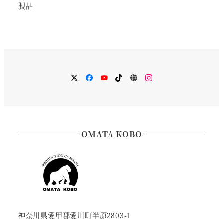
製品
メ
メ
メ
メ
メ
メ
ニ
ニ
ニ
ニ
ニ
ニ
ュ
ュ
ュ
ュ
ュ
ュ
ー
ー
ー
ー
ー
ー
項
項
項
項
項
項
目
目
目
目
目
目
OMATA KOBO
神奈川県愛甲郡愛川町半原2803-1