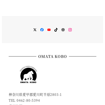
メ
メ
メ
メ
メ
メ
ニ
ニ
ニ
ニ
ニ
ニ
ュ
ュ
ュ
ュ
ュ
ュ
ー
ー
ー
ー
ー
ー
項
項
項
項
項
項
目
目
目
目
目
目
OMATA KOBO
神奈川県愛甲郡愛川町半原2803-1
TEL 0462-80-5394